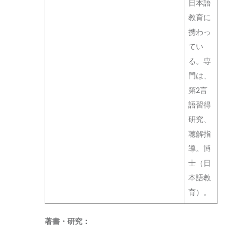
日本語
教育に
携わっ
てい
る。専
門は、
第2言
語習得
研究、
聴解指
導。博
士（日
本語教
育）。
著書・研究：