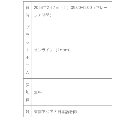
日
202
6
年
2
月
7
日（土）
09:00-12:00
（マレー
時
シア時間）
プ
ラ
ッ
ト
オンライン（Zoom）
ホ
ー
ム
参
加
無料
費
対
東南アジアの日本語教師