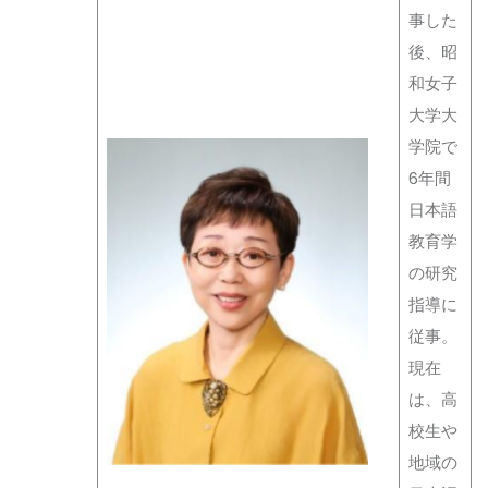
事した
後、昭
和女子
大学大
学院で
6年間
日本語
教育学
の研究
指導に
従事。
現在
は、高
校生や
地域の