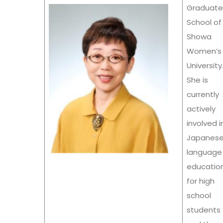
Graduate
School of
Showa
Women’s
University
She is
currently
actively
involved i
Japanes
language
educatio
for high
school
students