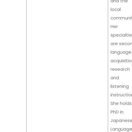
and the
local
communit
Her
specialti
are seco
language
acquisiti
research
and
listening
instructio
She holds
PhD in
Japanes
Languag