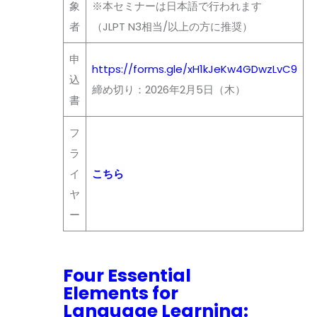
象
※本セミナーは日本語で行われます
者
（JLPT
N3
相当/以上の方に推奨）
申
https://forms.gle/xH1kJeKw4GDwzLvC9
込
締め切り：2
026
年
2
月
5
日（木）
書
フ
ラ
イ
こちら
ヤ
ー
Four Essential
Elements for
Language Learning: