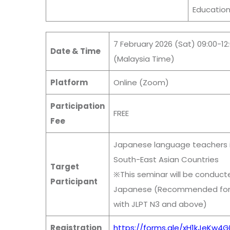
Education
7
February
202
6
(Sat)
09:00-12
Date & Time
(Malaysia Time)
Platform
Online (Zoom)
Participation
FREE
Fee
Japanese language teachers 
South-East Asian Countries
Target
※This seminar will be conduct
Participant
Japanese (Recommended for
with JLPT N3 and above)
Registration
https://forms.gle/xH1kJeKw4