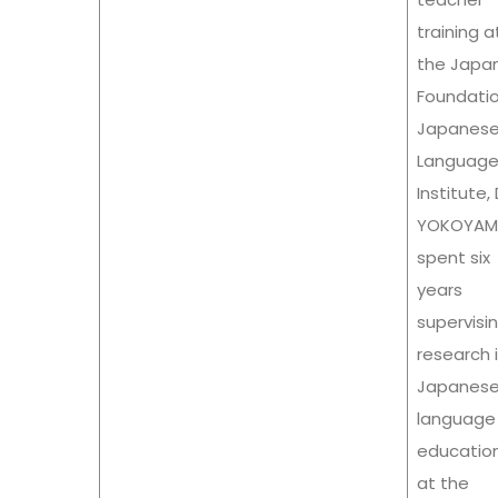
training a
the Japa
Foundati
Japanes
Languag
Institute,
Y
OKOYAM
spent six
years
supervisi
research 
Japanes
language
educatio
at the