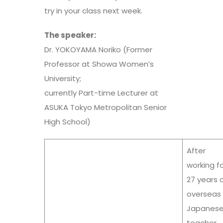
try in your class next week.
The speaker:
Dr. YOKOYAMA Noriko (
Former
Professor at Showa Women’s
University;
currently Part-time Lecturer at
ASUKA Tokyo Metropolitan Senior
High School
)
After
working f
27 years 
overseas
Japanes
teacher