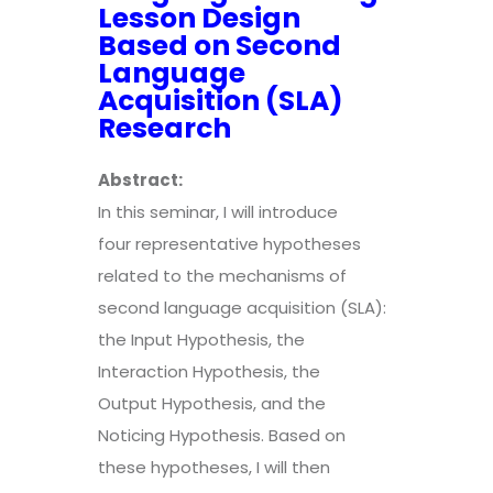
Lesson Design
Based on Second
Language
Acquisition (SLA)
Research
Abstract:
In this seminar, I will introduce
four
r
epresentative hypotheses
related to the mechanisms of
second language acquisition (SLA):
the Input Hypothesis, the
Interaction Hypothesis, the
Output
H
ypothesis, and the
Noticing Hypothesis. Based on
these hypotheses, I will then