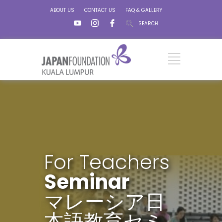
ABOUT US
CONTACT US
FAQ & GALLERY
SEARCH
For Teachers
Seminar
マレーシア日
本語教育セミ